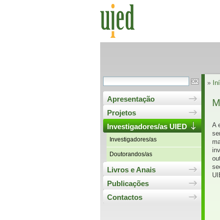
»
In
Apresentação
M
Projetos
A 
Investigadores/as UIED
se
Investigadores/as
ma
in
Doutorandos/as
ou
se
Livros e Anais
UI
Publicações
Contactos