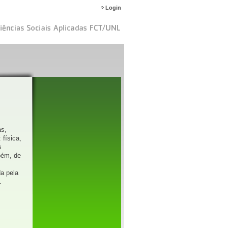
Login
as,
física,
s
bém, de
da pela
.