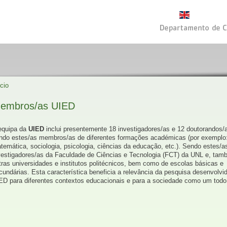
ício
embros/as UIED
equipa da
UIED
inclui presentemente 18 investigadores/as e 12 doutorandos/
ndo estes/as membros/as de diferentes formações académicas (por exemplo: 
temática, sociologia, psicologia, ciências da educação, etc.). Sendo estes/a
vestigadores/as da Faculdade de Ciências e Tecnologia (FCT) da UNL e, tam
tras universidades e institutos politécnicos, bem como de escolas básicas e
cundárias. Esta característica beneficia a relevância da pesquisa desenvolvi
ED para diferentes contextos educacionais e para a sociedade como um todo