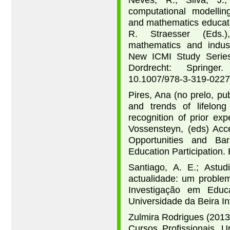
Neves, R., Silva, J.,
computational modellin
and mathematics educati
R. Straesser (Eds.)
mathematics and indus
New ICMI Study Series,
Dordrecht: Springer
10.1007/978-3-319-0227
Pires, Ana (no prelo, p
and trends of lifelong
recognition of prior exp
Vossensteyn, (eds) Acc
Opportunities and Ba
Education Participation.
Santiago, A. E.; Astud
actualidade: um proble
Investigação em Educ
Universidade da Beira In
Zulmira Rodrigues (2013)
Cursos Proﬁssionais. U