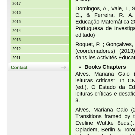
2017
Domingos, A., Vale, I., 
2016
C., & Ferreira, R. A.
Educação Matemática 20
2015
Portuguesa de Investig
2014
editado)
2013
Roquet, P. ; Gonçalves,
2012
(coordenadores) (2013
dans les Activités Éducat
2011
Books Chapters
Contact
Alves, Mariana Gaio 
leituras críticas”. In
(ed.), O Estado da E
leituras críticas e desa
8.
Alves, Mariana Gaio (
Transitions framed by 
Eveline Wuttke 8eds.),
Opladem, Berlin & Toro