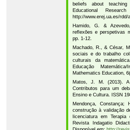
beliefs about teaching
Educational Resea
http://www.erej.ua.es/rdd/a
Hamido, G. & Azevedo,
reﬂexões e perspetivas mu
pp. 1-12.
Machado, R., & César, M.
sociais e do trabalho co
culturais da matemátic
Educação Matemática/I
Mathematics Education, 6(
Matos, J. M. (2013). A
Contributos para um de
Ensino e Cultura. ISSN 19
Mendonça, Constança; H
construção à validação d
licenciatura em Terapia
Revista Indagatio Didact
Disponível em:
http://revi