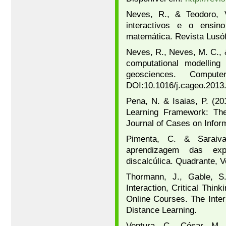
Neves, R., & Teodoro, 
interactivos e o ensino
matemática. Revista Lusó
Neves, R., Neves, M. C., &
computational modelling
geosciences. Compu
DOI:10.1016/j.cageo.2013
Pena, N. & Isaias, P. (20
Learning Framework: Th
Journal of Cases on Inform
Pimenta, C. & Saraiv
aprendizagem das exp
discalcúlica. Quadrante, Vo
Thormann, J., Gable, S.
Interaction, Critical Thin
Online Courses. The Inte
Distance Learning.
Ventura, C., César, M.