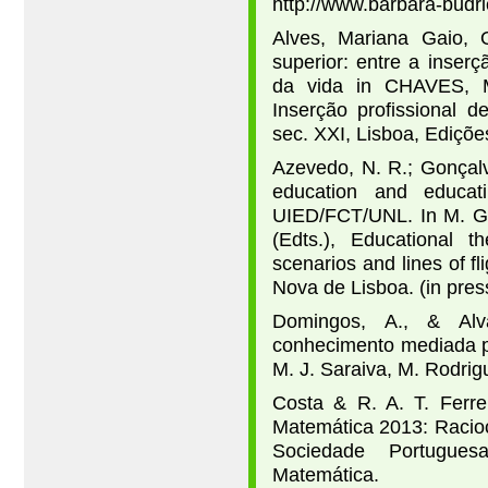
http://www.barbara-budri
Alves, Mariana Gaio, 
superior: entre a inser
da vida in CHAVES, M
Inserção proﬁssional d
sec. XXI, Lisboa, Ediçõ
Azevedo, N. R.; Gonçalv
education and educat
UIED/FCT/UNL. In M. G.
(Edts.), Educational t
scenarios and lines of 
Nova de Lisboa. (in pre
Domingos, A., & Alv
conhecimento mediada pe
M. J. Saraiva, M. Rodrig
Costa & R. A. T. Ferre
Matemática 2013: Racioc
Sociedade Portugue
Matemática.