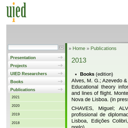
»
Home
»
Publications
Presentation
2013
Projects
Books
(edition)
UIED Researchers
Alves, M. G.; Azevedo & 
Books
Educational theory info
Publications
and lines of ﬂight. Mon
2021
Nova de Lisboa. (in pres
2020
CHAVES, Miguel; ALVE
proﬁssional de diplomad
2019
Lisboa, Edições Colibr
2018
prelo).