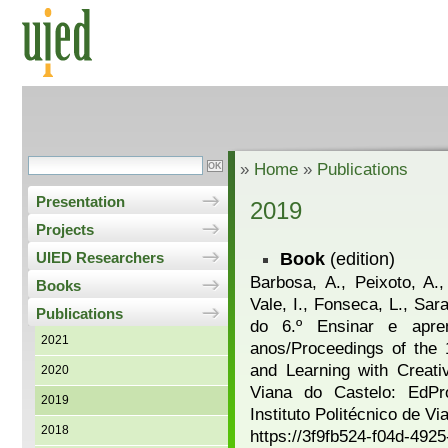
»
Home
»
Publications
Presentation
2019
Projects
Book
(edition)
UIED Researchers
Barbosa, A., Peixoto, A.
Books
Vale, I., Fonseca, L., Sar
Publications
do 6.º Ensinar e apre
2021
anos/Proceedings of the 
and Learning with Creati
2020
Viana do Castelo: EdPr
2019
Instituto Politécnico de 
2018
https://3f9fb524-f04d-492