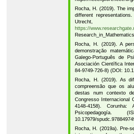
Rocha, H. (2019). The imp
different representation
Utrecht,
https://www.researchgate.
Research_in_Mathematics
Rocha, H. (2019). A per
demonstração matemátic
Galego-Português de Psi
Asociación Científica Int
84-9749-726-8) (DOI: 10.
Rocha, H. (2019). As di
compreensão que os alu
destas num contexto de
Congresso Internacional 
4148-4158). Corunha: A
Psicopedagogía. (I
10.17979/spudc.97884974
Rocha, H. (2019a). Pre-se