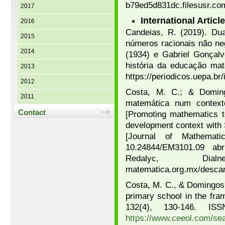
b79ed5d831dc.filesusr.c
2017
International Articl
2016
Candeias, R. (2019). Dua
2015
números racionais não neg
2014
(1934) e Gabriel Gonçalv
história da educação mat
2013
https://periodicos.uepa.br
2012
Costa, M. C.; & Doming
2011
matemática num context
Contact
[Promoting mathematics te
development context with
[Journal of Mathemati
10.24844/EM3101.09 abr
Redalyc, Dialnet 
matematica.org.mx/desca
Costa, M. C., & Domingos, 
primary school in the fra
132(4), 130-146. I
https://www.ceeol.com/sea