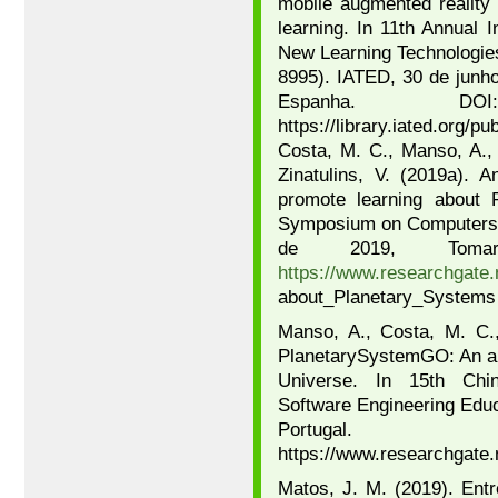
mobile augmented reality
learning. In 11th Annual 
New Learning Technologi
8995). IATED, 30 de junho
Espanha. DOI: 10
https://library.iated.org
Costa, M. C., Manso, A., P
Zinatulins, V. (2019a). A
promote learning about P
Symposium on Computers i
de 2019, Tomar,
https://www.researchgate.
about_Planetary_Systems
Manso, A., Costa, M. C.,
PlanetarySystemGO: An aug
Universe. In 15th Chin
Software Engineering Educ
Portugal
https://www.researchgate
Matos, J. M. (2019). Ent