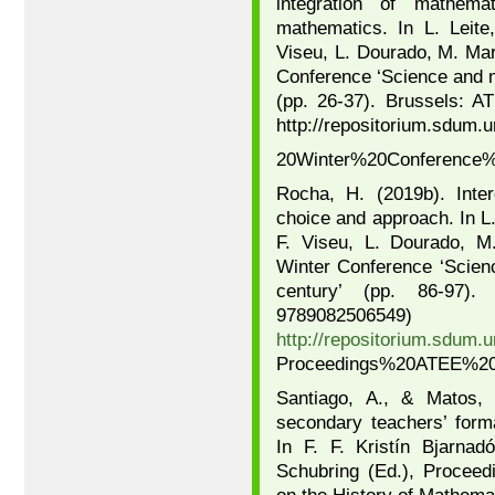
integration of mathema
mathematics. In L. Leite
Viseu, L. Dourado, M. Mar
Conference ‘Science and m
(pp. 26-37). Brussels: 
http://repositorium.sdum
20Winter%20Conference%
Rocha, H. (2019b). Interd
choice and approach. In L.
F. Viseu, L. Dourado, M
Winter Conference ‘Scien
century’ (pp. 86-97)
978908
http://repositorium.sdum.
Proceedings%20ATEE%20
Santiago, A., & Matos,
secondary teachers’ form
In F. F. Kristín Bjarnad
Schubring (Ed.), Proceedi