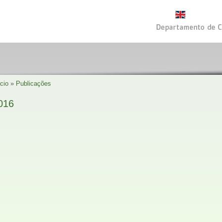
ício
»
Publicações
016