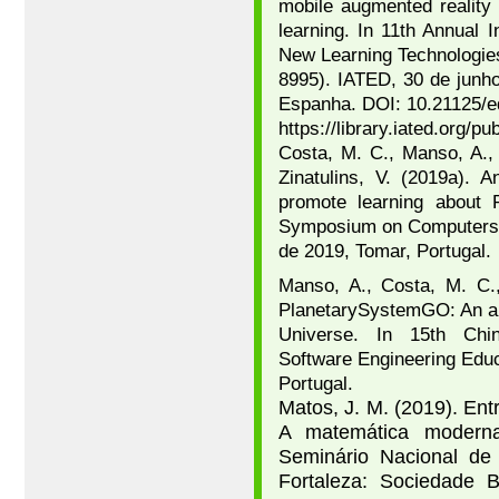
mobile augmented reality
learning. In 11th Annual 
New Learning Technologi
8995). IATED, 30 de junho
Espanha. DOI: 10.21125/e
https://library.iated.org
Costa, M. C., Manso, A., P
Zinatulins, V. (2019a). A
promote learning about P
Symposium on Computers i
de 2019, Tomar, Portugal.
Manso, A., Costa, M. C.,
PlanetarySystemGO: An aug
Universe. In 15th Chin
Software Engineering Educ
Portugal.
Matos, J. M. (2019). En
A matemática moderna
Seminário Nacional de 
Fortaleza: Sociedade B