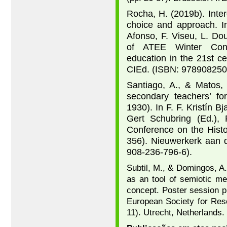
Rocha, H. (2019b). Interd
choice and approach. In
Afonso, F. Viseu, L. Do
of ATEE Winter Conf
education in the 21st c
CIEd. (ISBN: 97890825
Santiago, A., & Matos,
secondary teachers’ fo
1930). In F. F. Kristín B
Gert Schubring (Ed.), P
Conference on the Histo
356). Nieuwerkerk aan d
908-236-796-6).
Subtil, M., & Domingos, A.
as an tool of semiotic med
concept. Poster session p
European Society for Re
11). Utrecht, Netherlands.