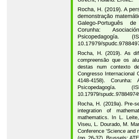
Rocha, H. (2019). A per
demonstração matemátic
Galego-Português de
Corunha: Asociació
Psicopedagogía. (I
10.17979/spudc.978849
Rocha, H. (2019). As di
compreensão que os alu
destas num contexto de
Congresso Internacional 
4148-4158). Corunha: A
Psicopedagogía. (I
10.17979/spudc.97884974
Rocha, H. (2019a). Pre-se
integration of mathema
mathematics. In L. Leite
Viseu, L. Dourado, M. Mar
Conference ‘Science and m
(pp. 26-37). Brussels: A