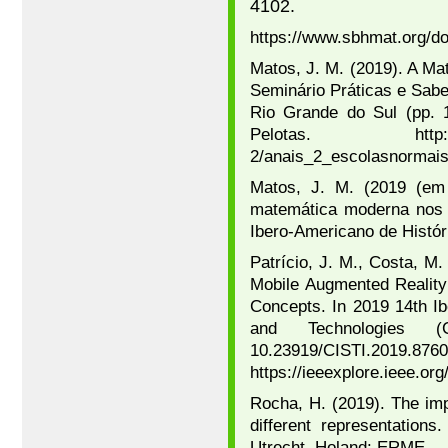
4102.
https://www.sbhmat.org
Matos, J. M. (2019). A Ma
Seminário Práticas e Sab
Rio Grande do Sul (pp. 1
Pelotas. http://www.
2/anais_2_escolasnormais
Matos, J. M. (2019 (em
matemática moderna nos 
Ibero-Americano de Histó
Patrício, J. M., Costa, M
Mobile Augmented Reality
Concepts. In 2019 14th I
and Technologies 
10.23919/CI
https://ieeexplore.ieee.o
Rocha, H. (2019). The imp
different representation
Utrecht, Holand: ERME.