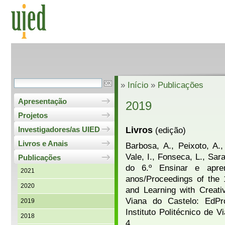
»
Início
»
Publicações
Apresentação
2019
Projetos
Livros
(edição)
Investigadores/as UIED
Livros e Anais
Barbosa, A., Peixoto, A.
Vale, I., Fonseca, L., Sar
Publicações
do 6.º Ensinar e apre
2021
anos/Proceedings of the 
2020
and Learning with Creati
Viana do Castelo: EdPr
2019
Instituto Politécnico de 
2018
4.