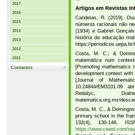
2017
Artigos em Revistas In
2016
Candeias, R. (2019). Dua
2015
números racionais não neg
(1934) e Gabriel Gonçalv
2014
história da educação mat
2013
https://periodicos.uepa.br
2012
Costa, M. C.; & Doming
2011
matemática num context
[Promoting mathematics te
Contactos
development context with
[Journal of Mathemati
10.24844/EM3101.09 abr
Redalyc, Dialnet 
matematica.org.mx/desca
Costa, M. C., & Domingos, 
primary school in the fra
132(4), 130-146. I
https://www.ceeol.com/sea